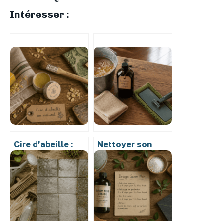
Intéresser :
Cire d’abeille :
Nettoyer son
comment
parquet vitrifié
l’utiliser en
au savon noir : 1
cosmétique,
cuillère à soupe
entretien du bois
et 4 étapes pour
et cuisine zéro
un sol éclatant
déchet ?