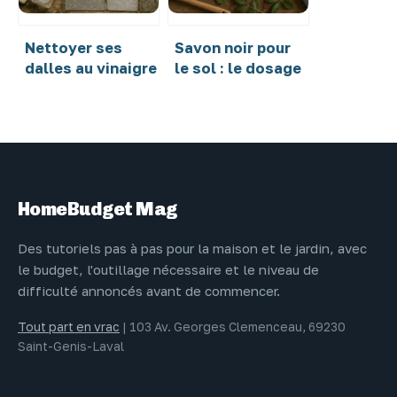
Nettoyer ses
Savon noir pour
dalles au vinaigre
le sol : le dosage
blanc : efficacité
exact et 4
naturelle ou
astuces pour des
risque pour vos
surfaces
matériaux ?
éclatantes
HomeBudget Mag
Des tutoriels pas à pas pour la maison et le jardin, avec
le budget, l'outillage nécessaire et le niveau de
difficulté annoncés avant de commencer.
Tout part en vrac
|
103 Av. Georges Clemenceau, 69230
Saint-Genis-Laval