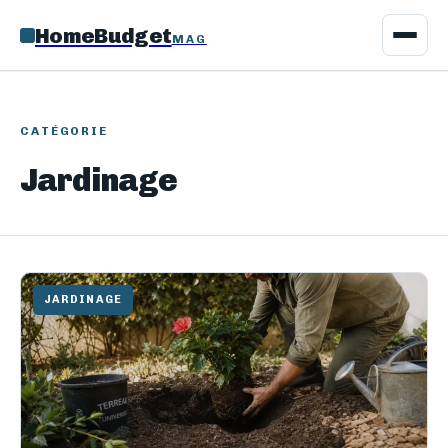
HomeBudget
MAG
CATÉGORIE
Jardinage
JARDINAGE