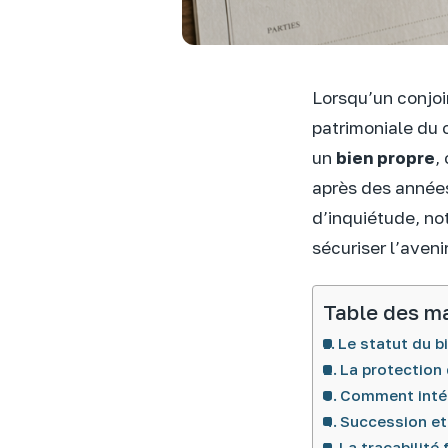
Lorsqu’un conjoi
patrimoniale du c
un
bien propre
,
après des années
d’inquiétude, no
sécuriser l’aveni
Table des m
Le statut du b
La protection 
Comment intégr
Succession et 
La traçabilité