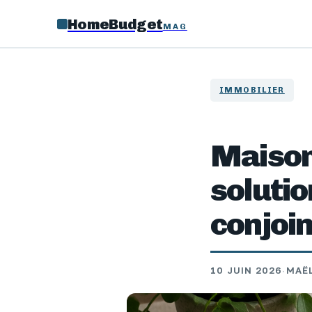
HomeBudget
MAG
IMMOBILIER
Maison
soluti
conjoin
10 JUIN 2026
·
MAË