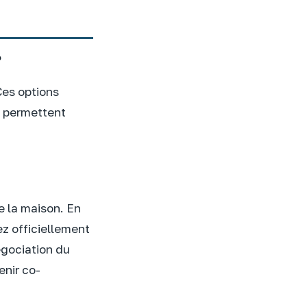
?
Ces options
es permettent
e la maison. En
ez officiellement
égociation du
enir co-