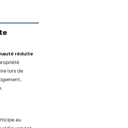
ste
auté réduite
propriété
ire lors de
u logement,
e.
rticipe au