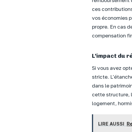
remboursement du
ces contribution
vos économies po
propre. En cas d
compensation fin
L’impact du r
Si vous avez opt
stricte. L’étanch
dans le patrimoi
cette structure, 
logement, hormis 
LIRE AUSSI
Re