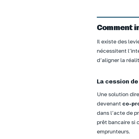
Comment int
Il existe des lev
nécessitent l’int
d’aligner la réali
La cession de
Une solution dir
devenant
co-pro
dans l’acte de p
prêt bancaire si
emprunteurs.