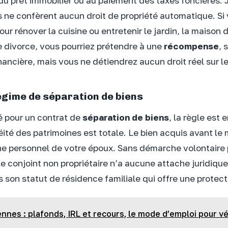
 prêt immobilier ou au paiement des taxes foncières. 
s ne confèrent aucun droit de propriété automatique. Si
ur rénover la cuisine ou entretenir le jardin, la maison
e divorce, vous pourriez prétendre à une
récompense
, 
ancière, mais vous ne détiendrez aucun droit réel sur l
égime de séparation de biens
é pour un contrat de
séparation de biens
, la règle est 
éité des patrimoines est totale. Le bien acquis avant le
ne personnel de votre époux. Sans démarche volontaire 
le conjoint non propriétaire n’a aucune attache juridique
son statut de résidence familiale qui offre une protecti
nnes : plafonds, IRL et recours, le mode d’emploi pour vér