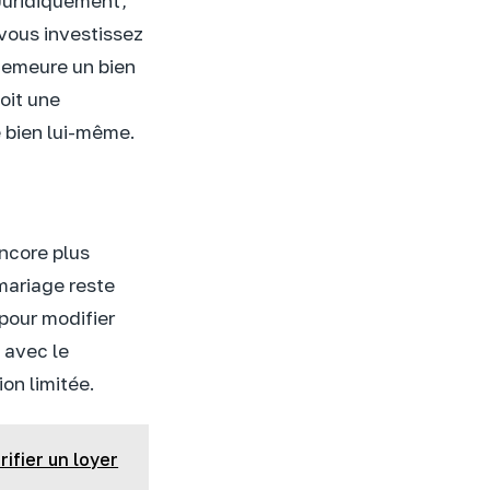
Juridiquement,
 vous investissez
 demeure un bien
soit une
e bien lui-même.
encore plus
 mariage reste
pour modifier
 avec le
on limitée.
ifier un loyer