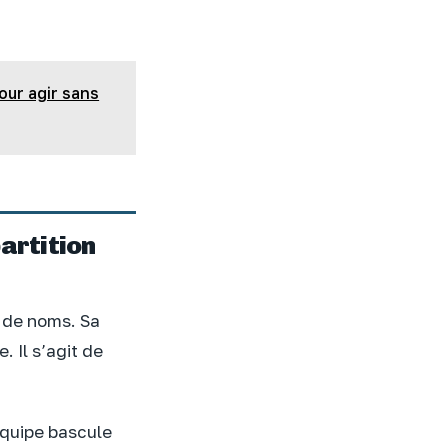
our agir sans
artition
e de noms. Sa
 Il s’agit de
équipe bascule