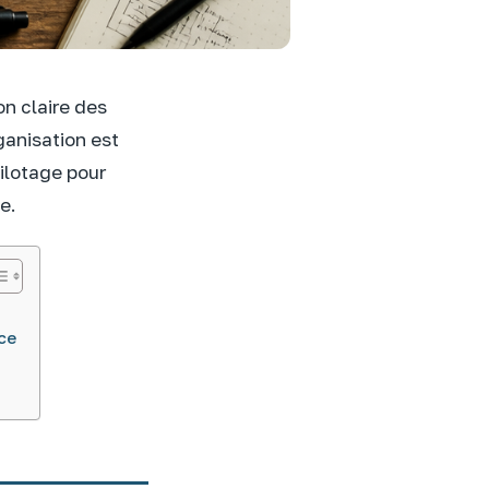
on claire des
ganisation est
pilotage pour
e.
ce