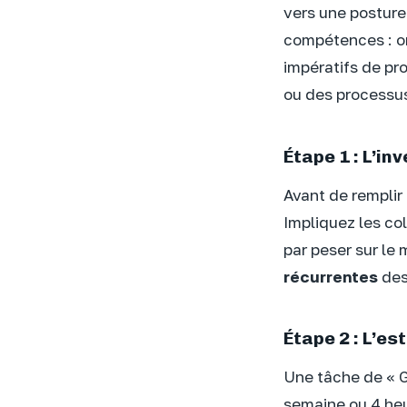
vers une posture
compétences : on
impératifs de pro
ou des processus
Étape 1 : L’i
Avant de remplir 
Impliquez les co
par peser sur le 
récurrentes
des
Étape 2 : L’e
Une tâche de « G
semaine ou 4 heu