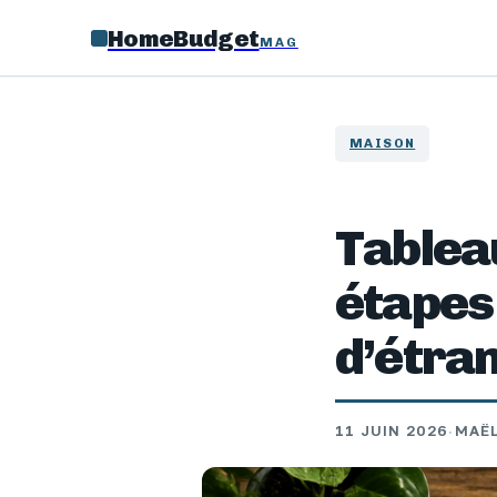
HomeBudget
MAG
MAISON
Tableau
étapes
d’étra
11 JUIN 2026
·
MAËL