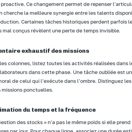
 proactive. Ce changement permet de repenser l’articul
 cherche la meilleure synergie entre les talents disponi
duction. Certaines tâches historiques perdent parfois le
 mal conçus révèlent une perte de temps invisible.
nventaire exhaustif des missions
les colonnes, listez toutes les activités réalisées dans l
llaborateurs dans cette phase. Une tâche oubliée est une
moral de celui qui l’exécute dans l’ombre. Distinguez le
 missions ponctuelles.
stimation du temps et la fréquence
estion des stocks » n’a pas le même poids si elle prend
res par jour. Pour chaque ligne, associez une durée est