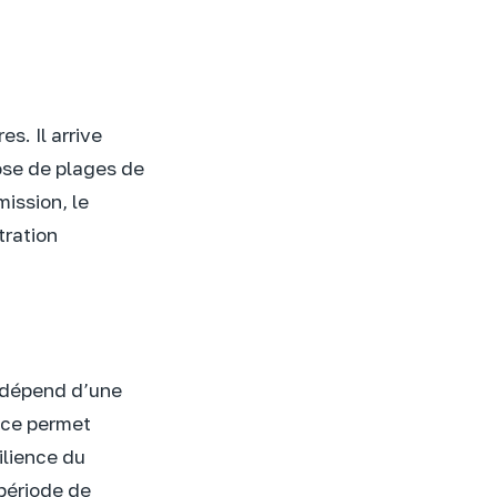
s. Il arrive
ose de plages de
ission, le
tration
e dépend d’une
nce permet
ilience du
période de