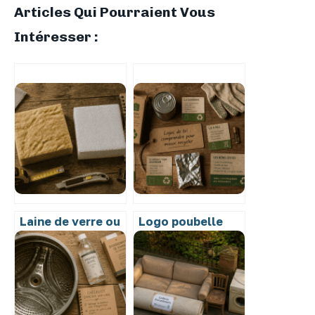
Articles Qui Pourraient Vous
Intéresser :
Laine de verre ou
Logo poubelle
polystyrène :
avec flèche :
comment choisir
décryptage des
votre isolant
symboles de tri
selon vos
pour ne plus
besoins
jamais se tromper