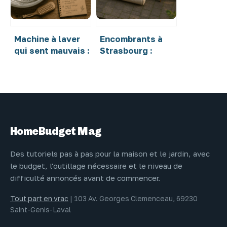
thermiques et
acoustiques
Machine à laver
Encombrants à
qui sent mauvais :
Strasbourg :
le protocole
comment
complet pour
respecter les 2
retrouver une
m³ autorisés et
hygiène parfaite
éviter une
amende ?
HomeBudget Mag
Des tutoriels pas à pas pour la maison et le jardin, avec
le budget, l'outillage nécessaire et le niveau de
difficulté annoncés avant de commencer.
Tout part en vrac
|
103 Av. Georges Clemenceau, 69230
Saint-Genis-Laval