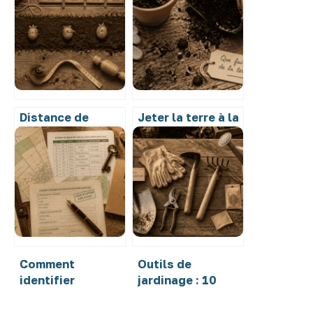
Distance de
Jeter la terre à la
plantation des
poubelle :
pommes de terre :
pourquoi c’est
40 cm pour une
une erreur et
récolte
comment la
abondante
valoriser
Comment
Outils de
identifier
jardinage : 10
l’exploitant d’une
indispensables
parcelle agricole
pour entretenir