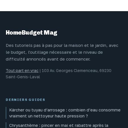
parcelle agricole
volume et 4
: méthodes et
modèles pour
outils officiels
réussir son
terreau
HomeBudget Mag
Des tutoriels pas à pas pour la maison et le jardin, avec
le budget, l'outillage nécessaire et le niveau de
difficulté annoncés avant de commencer.
Tout part en vrac
|
103 Av. Georges Clemenceau, 69230
Saint-Genis-Laval
DERNIERS GUIDES
Kärcher ou tuyau d’arrosage : combien d’eau consomme
vraiment un nettoyeur haute pression ?
Chrysanthème : pincer en mai et rabattre après la