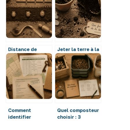
Distance de
Jeter la terre à la
plantation des
poubelle :
pommes de terre :
pourquoi c’est
40 cm pour une
une erreur et
récolte
comment la
abondante
valoriser
Comment
Quel composteur
identifier
choisir : 3
l’exploitant d’une
critères de