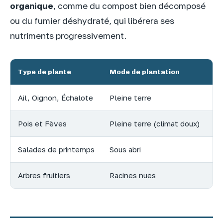
organique
, comme du compost bien décomposé
ou du fumier déshydraté, qui libérera ses
nutriments progressivement.
Type de plante
Mode de plantation
Ex
Ail, Oignon, Échalote
Pleine terre
So
Pois et Fèves
Pleine terre (climat doux)
Te
Salades de printemps
Sous abri
Lu
Arbres fruitiers
Racines nues
Ta