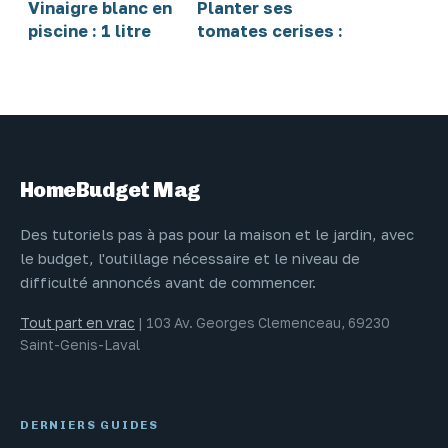
Vinaigre blanc en
Planter ses
piscine : 1 litre
tomates cerises :
pour 10 m³ pour
le calendrier
détartrer et
précis pour
clarifier votre
réussir vos
eau
récoltes
HomeBudget Mag
Des tutoriels pas à pas pour la maison et le jardin, avec
le budget, l'outillage nécessaire et le niveau de
difficulté annoncés avant de commencer.
Tout part en vrac
|
103 Av. Georges Clemenceau, 69230
Saint-Genis-Laval
DERNIERS GUIDES