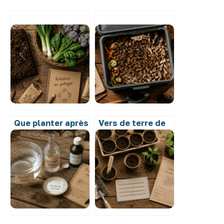
Que planter après
Vers de terre de
les pommes de
jardin ou de
terre ? 4 familles
compost :
de légumes pour
pourquoi
restaurer votre
mélanger les
sol
espèces
condamne votre
bac