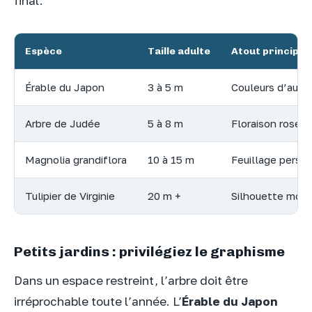
final.
Espèce
Taille adulte
Atout principal
Érable du Japon
3 à 5 m
Couleurs d’aut
Arbre de Judée
5 à 8 m
Floraison rose
Magnolia grandiflora
10 à 15 m
Feuillage persis
Tulipier de Virginie
20 m +
Silhouette mon
Petits jardins : privilégiez le graphisme
Dans un espace restreint, l’arbre doit être
irréprochable toute l’année. L’
Érable du Japon