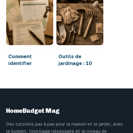
plantation des
poubelle :
pommes de terre :
pourquoi c’est
40 cm pour une
une erreur et
récolte
comment la
abondante
valoriser
Comment
Outils de
identifier
jardinage : 10
l’exploitant d’une
indispensables
parcelle agricole
pour entretenir
: méthodes et
votre extérieur
outils officiels
sans effort
HomeBudget Mag
Des tutoriels pas à pas pour la maison et le jardin, avec
le budget, l'outillage nécessaire et le niveau de