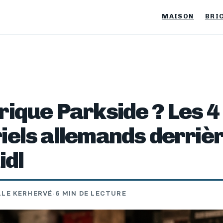
MAISON
BRI
rique Parkside ? Les 4
iels allemands derrièr
idl
LE KERHERVÉ
·
6 MIN DE LECTURE