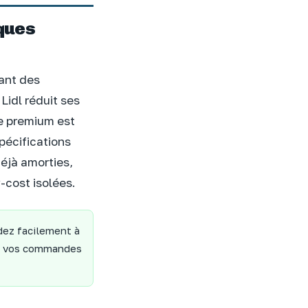
rques
sant des
Lidl réduit ses
ue premium est
pécifications
éjà amorties,
-cost isolées.
ez facilement à
 et vos commandes