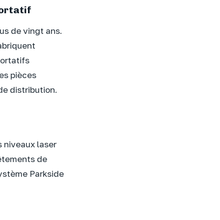
ortatif
us de vingt ans.
fabriquent
ortatifs
es pièces
e distribution.
 niveaux laser
vêtements de
osystème Parkside