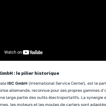
 GmbH : le pilier historique
liale
ISC GmbH
(International Service Center), est le par
eprise allemande, reconnue pour ses propres gammes d’o
ne large partie des outils électroportatifs. La synergie es
nes, les moteurs et les moules de carters sont adapté