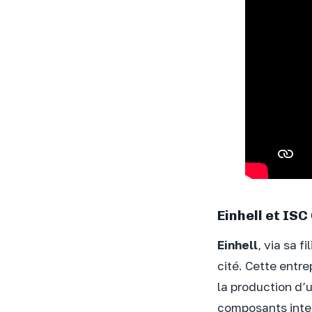
Einhell et ISC
Einhell
, via sa fi
cité. Cette entr
la production d’u
composants inter