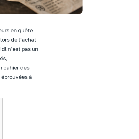
eurs en quête
 lors de l’achat
idl n’est pas un
sés,
n cahier des
s éprouvées à