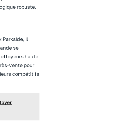
ogique robuste.
Parkside, il
mande se
nettoyeurs haute
après-vente pour
ieurs compétitifs
ttoyer