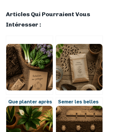
Articles Qui Pourraient Vous
Intéresser :
Que planter après
Semer les belles
les pommes de
de nuit : 24h de
terre ? 4 familles
trempage et 18°C
de légumes pour
pour une levée
restaurer votre
réussie