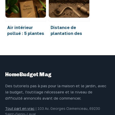
sol
Air intérieur
Distance de
pollué : 5 plantes
plantation des
pour neutraliser
pommes de terre :
formaldéhyde et
40 cm pour une
benzène chez soi
récolte
abondante
HomeBudget Mag
Des tutoriels pas à pas pour la maison et le jardin, avec
le budget, l'outillage nécessaire et le niveau de
difficulté annoncés avant de commencer.
Tout part en vrac
|
103 Av. Georges Clemenceau, 69230
Saint-Genis-Laval