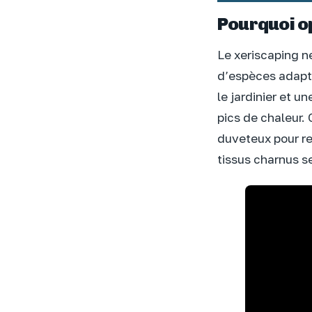
Pourquoi op
Le xeriscaping n
d’espèces adapté
le jardinier et u
pics de chaleur.
duveteux pour ret
tissus charnus s