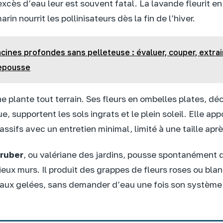
’excès d’eau leur est souvent fatal. La lavande fleurit e
rin nourrit les pollinisateurs dès la fin de l’hiver.
cines profondes sans pelleteuse : évaluer, couper, extrai
epousse
e plante tout terrain. Ses fleurs en ombelles plates, dé
e, supportent les sols ingrats et le plein soleil. Elle app
assifs avec un entretien minimal, limité à une taille aprè
 ruber
, ou valériane des jardins, pousse spontanément 
ieux murs. Il produit des grappes de fleurs roses ou bla
aux gelées, sans demander d’eau une fois son système r