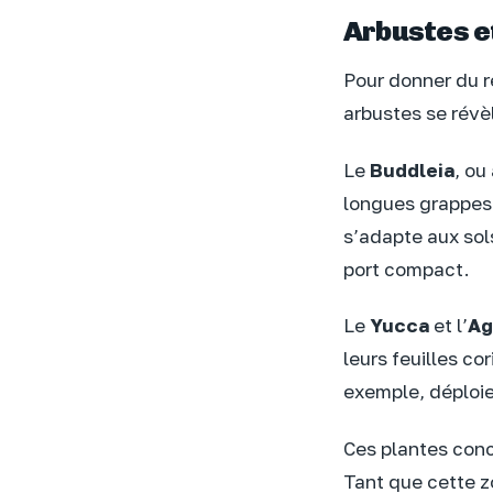
Arbustes et
Pour donner du r
arbustes se révèl
Le
Buddleia
, ou
longues grappes f
s’adapte aux sols
port compact.
Le
Yucca
et l’
Ag
leurs feuilles c
exemple, déploi
Ces plantes conce
Tant que cette z