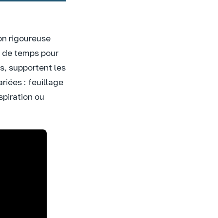
on rigoureuse
n de temps pour
es, supportent les
riées : feuillage
spiration ou