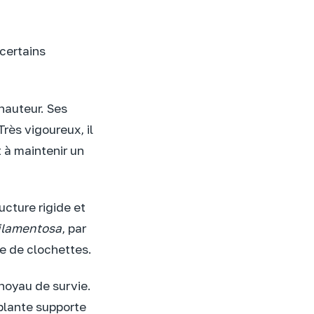
 certains
hauteur. Ses
rès vigoureux, il
t à maintenir un
cture rigide et
ilamentosa
, par
e de clochettes.
 noyau de survie.
 plante supporte