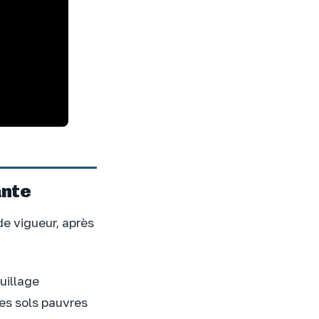
ante
de vigueur, après
euillage
des sols pauvres