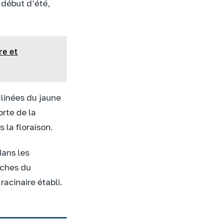
n début d’été,
re et
clinées du jaune
orte de la
s la floraison.
dans les
nches du
acinaire établi.