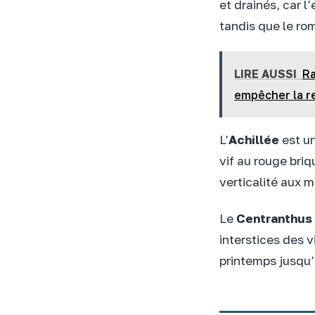
et drainés, car l
tandis que le roma
LIRE AUSSI
Ra
empêcher la r
L’
Achillée
est un
vif au rouge briqu
verticalité aux m
Le
Centranthus
interstices des v
printemps jusqu’