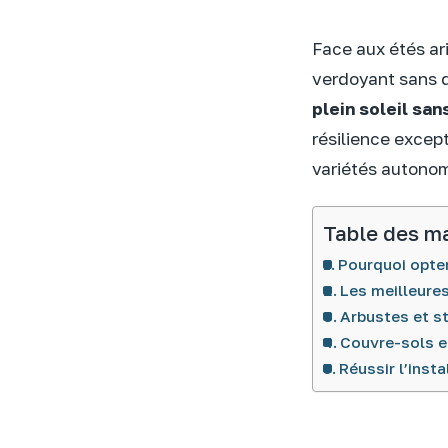
Face aux étés ar
verdoyant sans d
plein soleil san
résilience except
variétés autonom
Table des m
Pourquoi opter
Les meilleures
Arbustes et st
Couvre-sols e
Réussir l’inst