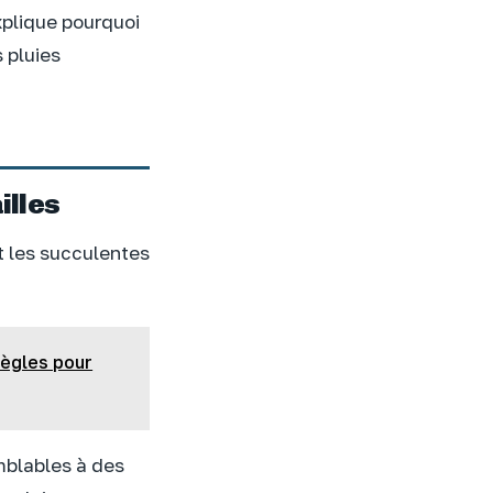
xplique pourquoi
 pluies
illes
et les succulentes
règles pour
emblables à des