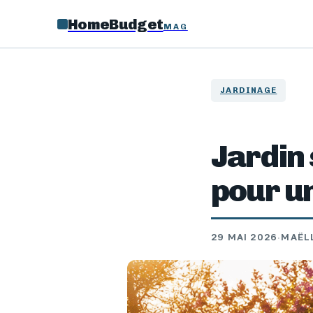
HomeBudget
MAG
JARDINAGE
Jardin 
pour un
29 MAI 2026
·
MAËL