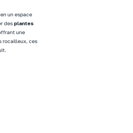
r en un espace
er des
plantes
offrant une
s rocailleux, ces
it.