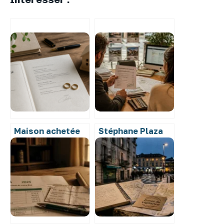
Maison achetée
Stéphane Plaza
avant le mariage :
Immobilier : 3,1/5
4 solutions pour
de moyenne, que
protéger votre
valent vraiment
conjoint
les services de
l’enseigne ?