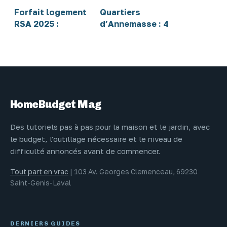
Forfait logement
Quartiers
RSA 2025 :
d’Annemasse : 4
montants, calcul
zones sous
et impacts sur
surveillance et
votre virement
critères pour bien
choisir
HomeBudget Mag
Des tutoriels pas à pas pour la maison et le jardin, avec
le budget, l'outillage nécessaire et le niveau de
difficulté annoncés avant de commencer.
Tout part en vrac
|
103 Av. Georges Clemenceau, 69230
Saint-Genis-Laval
DERNIERS GUIDES