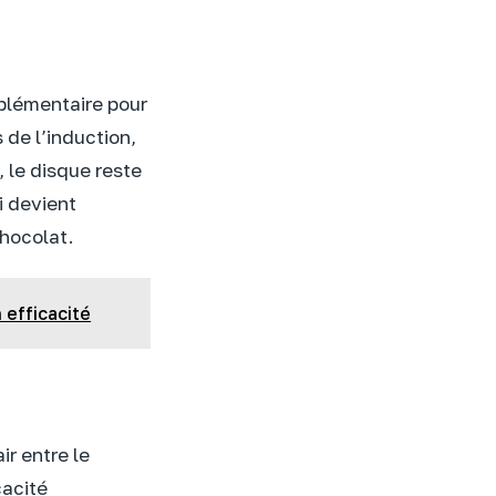
plémentaire pour
 de l’induction,
 le disque reste
i devient
chocolat.
 efficacité
ir entre le
cacité