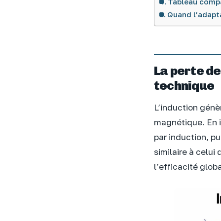
Tableau compa
Quand l’adapta
La perte de
technique
L’induction génè
magnétique. En i
par induction, p
similaire à celu
l’efficacité glo