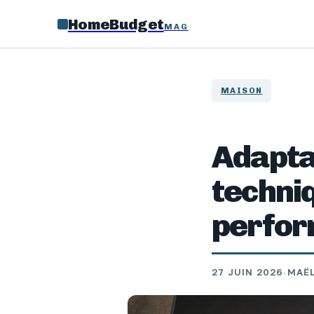
HomeBudget
MAG
MAISON
Adaptat
techniq
perfor
27 JUIN 2026
·
MAËL