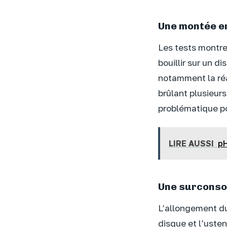
Une montée e
Les tests montr
bouillir sur un d
notamment la réa
brûlant plusieur
problématique po
LIRE AUSSI
pH
Une surconsom
L’allongement du 
disque et l’uste