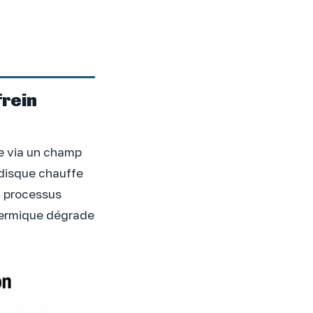
frein
le via un champ
 disque chauffe
n processus
thermique dégrade