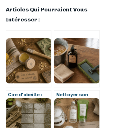
Articles Qui Pourraient Vous
Intéresser :
Cire d’abeille :
Nettoyer son
comment
parquet vitrifié
l’utiliser en
au savon noir : 1
cosmétique,
cuillère à soupe
entretien du bois
et 4 étapes pour
et cuisine zéro
un sol éclatant