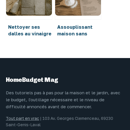
déchet ?
Nettoyer ses
Assouplissant
dalles au vinaigre
maison sans
blanc : efficacité
vinaigre : 3
naturelle ou
alternatives
risque pour vos
naturelles pour
matériaux ?
protéger votre
linge et votre
machine
HomeBudget Mag
Des tutoriels pas à pas pour la maison et le jardin, avec
le budget, l'outillage nécessaire et le niveau de
difficulté annoncés avant de commencer.
Tout part en vrac
|
103 Av. Georges Clemenceau, 69230
Saint-Genis-Laval