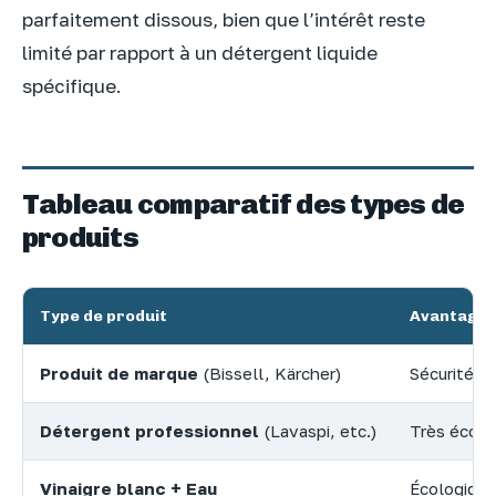
parfaitement dissous, bien que l’intérêt reste
limité par rapport à un détergent liquide
spécifique.
Tableau comparatif des types de
produits
Type de produit
Avantages
Produit de marque
(Bissell, Kärcher)
Sécurité to
Détergent professionnel
(Lavaspi, etc.)
Très écono
Vinaigre blanc + Eau
Écologique