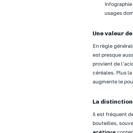
Infographie
usages dom
Une valeur de
En règle général
est presque aussi
provient de l’aci
céréales. Plus l
augmente le pouv
La distinction
Il est fréquent d
bouteilles, souv
acétique
contenu