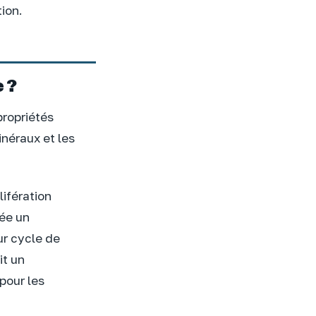
tion.
e ?
propriétés
néraux et les
ifération
rée un
ur cycle de
it un
pour les