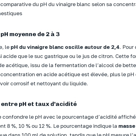
 comparative du pH du vinaigre blanc selon sa concentr
estiques
 pH moyenne de 2 à 3
e, le
pH du vinaigre blanc oscille autour de 2,4
. Pour
 acide que le suc gastrique ou le jus de citron. Cette fo
de acétique, issu de la fermentation de l’alcool de bett
a concentration en acide acétique est élevée, plus le pH
oir corrosif et nettoyant du liquide.
 entre pH et taux d’acidité
e confondre le pH avec le pourcentage d’acidité affiché 
ent 8 %, 10 % ou 12 %. Le pourcentage indique la
masse 
e dans 100 ml de solution, tandis que le pH mesure l’a