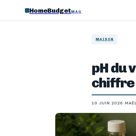
HomeBudget
MAG
MAISON
pH du v
chiffre
10 JUIN 2026
·
MAË