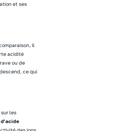
ation et ses
 comparaison, il
rte acidité
erave ou de
 descend, ce qui
sur les
d’acide
ctivité des ions