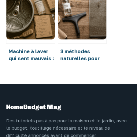
au savon noir : 1
comment choisir
cuillère à soupe
votre isolant
et 4 étapes pour
selon vos
un sol éclatant
besoins
thermiques et
acoustiques
Machine à laver
3 méthodes
qui sent mauvais :
naturelles pour
le protocole
enlever le
complet pour
calcaire sur vos
retrouver une
parois de douche
hygiène parfaite
sans frotter
HomeBudget Mag
Des tutoriels pas à pas pour la maison et le jardin, avec
le budget, l'outillage nécessaire et le niveau de
difficulté annoncés avant de commencer.