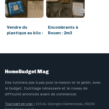
protéger votre
éclatantes
linge et votre
machine
Vendre du
Encombrants à
plastique au kilo :
Rouen : 2m3
3 critères de tri
maximum et 4
qui font varier le
étapes pour une
prix de 50 %
collecte sans
amende
HomeBudget Mag
Des tutoriels pas à pas pour la maison et le jardin, avec
le budget, l'outillage nécessaire et le niveau de
difficulté annoncés avant de commencer.
Tout part en vrac
|
103 Av. Georges Clemenceau, 69230