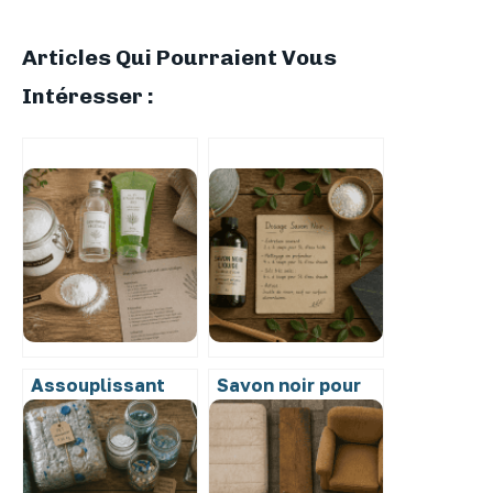
Articles Qui Pourraient Vous
Intéresser :
Assouplissant
Savon noir pour
maison sans
le sol : le dosage
vinaigre : 3
exact et 4
alternatives
astuces pour des
naturelles pour
surfaces