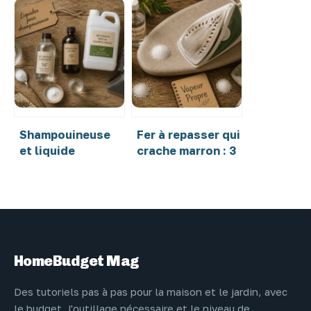
comment
béton ciré au
l’utiliser en
savon noir :
cosmétique,
dosage exact et
entretien du bois
méthodes pour un
et cuisine zéro
sol durable
déchet ?
Shampouineuse
Fer à repasser qui
et liquide
crache marron : 3
vaisselle :
méthodes
pourquoi ce
naturelles pour
mélange détruit
stopper les
votre moteur et
taches et
vos textiles
protéger votre
linge
HomeBudget Mag
Des tutoriels pas à pas pour la maison et le jardin, avec
le budget, l'outillage nécessaire et le niveau de