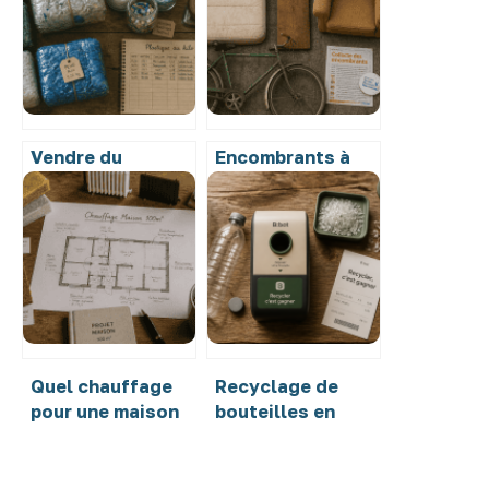
Vendre du
Encombrants à
plastique au kilo :
Rouen : 2m3
3 critères de tri
maximum et 4
qui font varier le
étapes pour une
prix de 50 %
collecte sans
amende
Quel chauffage
Recyclage de
pour une maison
bouteilles en
de 100m2 :
plastique :
choisir le
fonctionnement,
système le plus
gains financiers