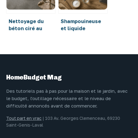
Nettoyage du
Shampouineuse
béton ciré au
et liquide
savon noir :
vaisselle :
dosage exact et
pourquoi ce
méthodes pour un
mélange détruit
sol durable
votre moteur et
vos textiles
HomeBudget Mag
Des tutoriels pas à pas pour la maison et le jardin, avec
le budget, l'outillage nécessaire et le niveau de
difficulté annoncés avant de commencer.
Tout part en vrac
|
103 Av. Georges Clemenceau, 69230
Saint-Genis-Laval