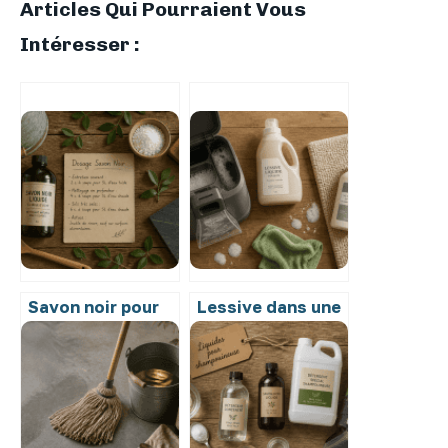
Articles Qui Pourraient Vous
Intéresser :
Savon noir pour
Lessive dans une
le sol : le dosage
shampouineuse :
exact et 4
les risques réels
astuces pour des
pour votre
surfaces
appareil et vos
éclatantes
textiles