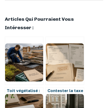
Articles Qui Pourraient Vous
Intéresser :
Toit végétalisé :
Contester la taxe
4 risques
d’ordures
techniques
ménagères : 3
majeurs pour
mois de vacance