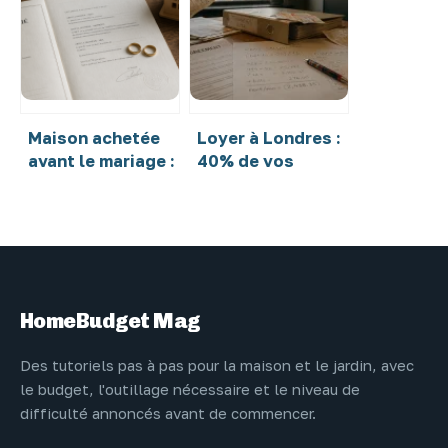
votre structure
et 4 erreurs de
et votre
calcul à vérifier
étanchéité
Maison achetée
Loyer à Londres :
avant le mariage :
40% de vos
4 solutions pour
revenus et 3
protéger votre
stratégies pour
conjoint
réduire la facture
HomeBudget Mag
Des tutoriels pas à pas pour la maison et le jardin, avec
le budget, l'outillage nécessaire et le niveau de
difficulté annoncés avant de commencer.