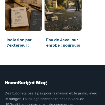
plantes booster
thermiques : quel
et lesquelles
matériau choisir
épargner pour
pour optimiser
éviter les
performance et
brûlures ?
espace ?
Isolation par
Eau de Javel sur
l’extérieur :
enrobé : pourquoi
l’erreur
ce mélange
d’épaisseur qui
fragilise votre
peut vous priver
bitume et
de
comment l’éviter
MaPrimeRénov’
HomeBudget Mag
Des tutoriels pas à pas pour la maison et le jardin, avec
le budget, l'outillage nécessaire et le niveau de
difficulté annoncés avant de commencer.