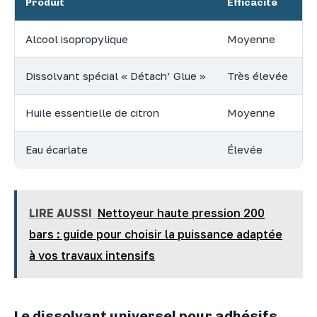
Produit
Efficacité
R
Alcool isopropylique
Moyenne
F
Dissolvant spécial « Détach’ Glue »
Très élevée
M
Huile essentielle de citron
Moyenne
F
Eau écarlate
Élevée
F
LIRE AUSSI
Nettoyeur haute pression 200
bars : guide pour choisir la puissance adaptée
à vos travaux intensifs
Le dissolvant universel pour adhésifs