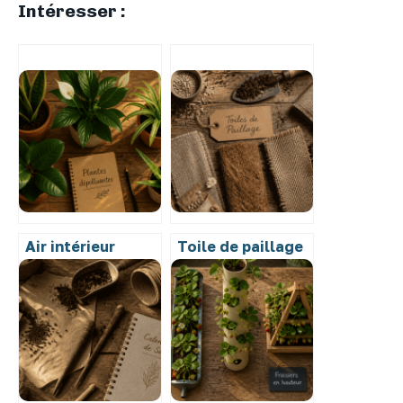
Intéresser :
Air intérieur
Toile de paillage
pollué : 5 plantes
biodégradable :
pour neutraliser
supprimer le
formaldéhyde et
plastique pour
benzène chez soi
fertiliser
durablement vos
sols