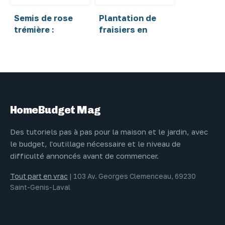
Semis de rose
Plantation de
trémière :
fraisiers en
pourquoi juillet
hauteur : 3
est le mois
méthodes pour
charnière pour
optimiser vos
fleurir l’été
récoltes et éviter
prochain
les limaces
HomeBudget Mag
Des tutoriels pas à pas pour la maison et le jardin, avec
le budget, l'outillage nécessaire et le niveau de
difficulté annoncés avant de commencer.
Tout part en vrac
|
103 Av. Georges Clemenceau, 69230
Saint-Genis-Laval