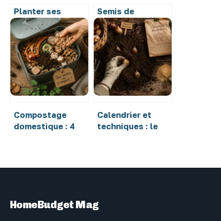
Planter ses
Semis de
tomates cerises :
betterave : 10°C
le calendrier
au sol et 3
précis pour
astuces pour
réussir vos
éviter la montée
récoltes
en graine
Compostage
Calendrier et
domestique : 4
techniques : le
règles d’or pour
guide complet
transformer vos
pour réussir la
déchets en
plantation de vos
humus fertile
bulbes
HomeBudget Mag