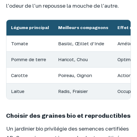
l’odeur de l’un repousse la mouche de l’autre.
Légume principal
Meilleurs compagnons
Effet re
Tomate
Basilic, Œillet d’Inde
Améliore
Pomme de terre
Haricot, Chou
Optimisa
Carotte
Poireau, Oignon
Action r
Laitue
Radis, Fraisier
Occupati
Choisir des graines bio et reproductibles
Un jardinier bio privilégie des semences certifiées