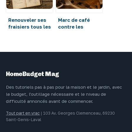
Renouveler ses
Marc de café
fraisiers tous les
contre les
3 ans : le secret
moucherons : 3
pour doubler vos
règles pour
récoltes
protéger vos
plantes sans
moisissures
HomeBudget Mag
Des tutoriels pas à pas pour la maison et le jardin, avec
le budget, l'outillage nécessaire et le niveau de
difficulté annoncés avant de commencer.
Tout part en vrac
|
103 Av. Georges Clemenceau, 69230
Saint-Genis-Laval