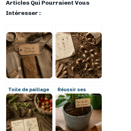
Articles Qui Pourraient Vous
Intéresser :
Toile de paillage
Réussir ses
biodégradable :
échalotes avec la
supprimer le
lune : calendrier,
plastique pour
sol et secrets de
fertiliser
plantation
durablement vos
sols