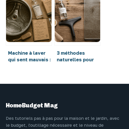
au savon noir : 1
comment choisir
cuillère à soupe
votre isolant
et 4 étapes pour
selon vos
un sol éclatant
besoins
thermiques et
acoustiques
Machine à laver
3 méthodes
qui sent mauvais :
naturelles pour
le protocole
enlever le
complet pour
calcaire sur vos
retrouver une
parois de douche
hygiène parfaite
sans frotter
HomeBudget Mag
Des tutoriels pas à pas pour la maison et le jardin, avec
le budget, l'outillage nécessaire et le niveau de