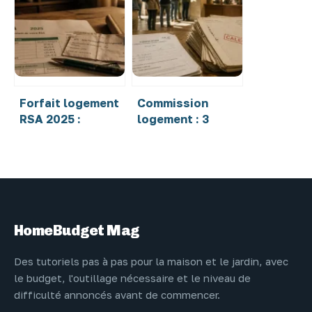
protéger votre
valent vraiment
conjoint
les services de
l’enseigne ?
Forfait logement
Commission
RSA 2025 :
logement : 3
montants, calcul
règles pour
et impacts sur
réussir sans
votre virement
limite de
tentatives
HomeBudget Mag
Des tutoriels pas à pas pour la maison et le jardin, avec
le budget, l'outillage nécessaire et le niveau de
difficulté annoncés avant de commencer.