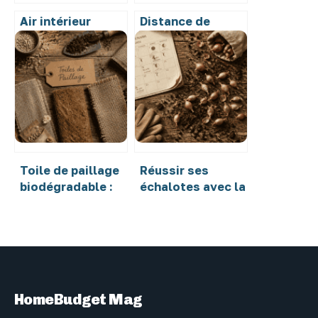
Air intérieur
Distance de
pollué : 5 plantes
plantation des
pour neutraliser
pommes de terre :
formaldéhyde et
40 cm pour une
benzène chez soi
récolte
abondante
Toile de paillage
Réussir ses
biodégradable :
échalotes avec la
supprimer le
lune : calendrier,
plastique pour
sol et secrets de
fertiliser
plantation
durablement vos
sols
HomeBudget Mag