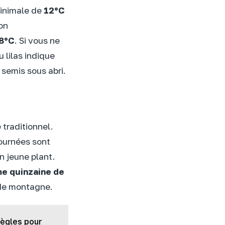
minimale de
12°C
on
8°C
. Si vous ne
 lilas indique
semis sous abri.
 traditionnel.
journées sont
n jeune plant.
e quinzaine de
 de montagne.
règles pour