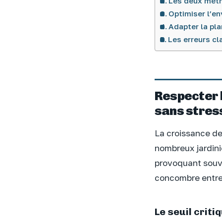
Les deux méth
Optimiser l’e
Adapter la pla
Les erreurs cl
Respecter 
sans stres
La croissance de
nombreux jardinie
provoquant souv
concombre entre e
Le seuil criti