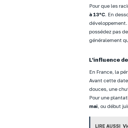
Pour que les raci
à 13°C
. En desso
développement. L
possédez pas de 
généralement que
L’influence d
En France, la pér
Avant cette date
douces, une chut
Pour une plantat
mai
, ou début j
LIRE AUSSI
Vi