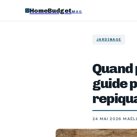
HomeBudget
MAG
JARDINAGE
Quand p
guide p
repiqu
24 MAI 2026
·
MAËL