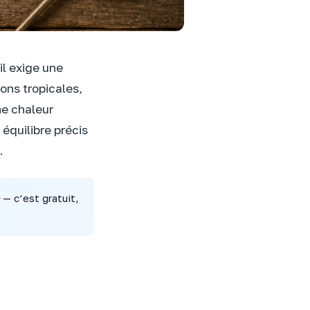
il exige une
ions tropicales,
ne chaleur
équilibre précis
.
— c’est gratuit,