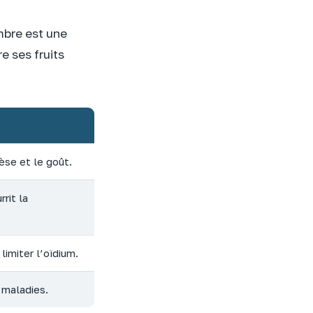
mbre est une
e ses fruits
se et le goût.
rit la
 limiter l’oïdium.
 maladies.