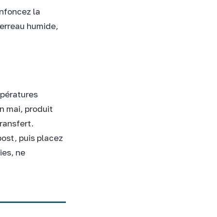
Enfoncez la
terreau humide,
mpératures
n mai, produit
ransfert.
post, puis placez
ies, ne